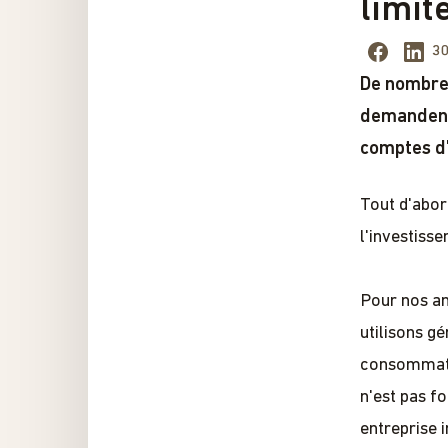
limit
30
De nombreu
demandent 
comptes d'
Tout d'abor
l'investiss
Pour nos an
utilisons g
consommatio
n'est pas f
entreprise 