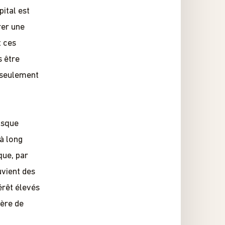
pital est
rer une
t ces
s être
u seulement
risque
à long
que, par
uvient des
érêt élevés
ière de