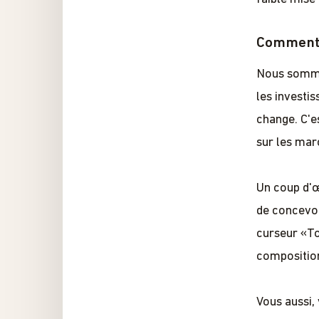
Comment 
Nous sommes
les investi
change. C'e
sur les mar
Un coup d'œ
de concevoi
curseur «To
composition
Vous aussi,