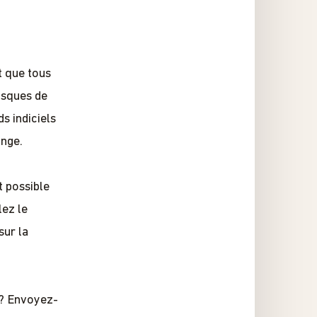
t que tous
isques de
s indiciels
ange.
 possible
lez le
sur la
e? Envoyez-