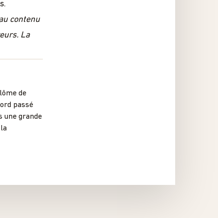
s.
 au contenu
reurs. La
plôme de
bord passé
ns une grande
 la