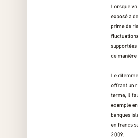
Lorsque vou
exposé à de
prime de ri
fluctuation
supportées 
de manière 
Le dilemme 
offrant un 
terme, il fa
exemple en 
banques isla
en francs su
2009.