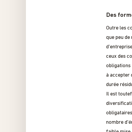
Des forme
Outre les c
que peu de 
d'entrepris
ceux des co
obligations
à accepter d
durée résidu
Il est toute
diversificat
obligataires
nombre d'é
faible mise