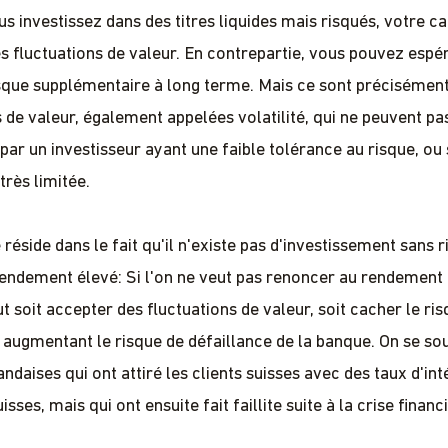
s investissez dans des titres liquides mais risqués, votre ca
s fluctuations de valeur. En contrepartie, vous pouvez espé
sque supplémentaire à long terme. Mais ce sont précisémen
s de valeur, également appelées volatilité, qui ne peuvent pa
par un investisseur ayant une faible tolérance au risque, o
très limitée.
réside dans le fait qu'il n'existe pas d'investissement sans 
rendement élevé: Si l'on ne veut pas renoncer au rendement 
ut soit accepter des fluctuations de valeur, soit cacher le ris
augmentant le risque de défaillance de la banque. On se so
ndaises qui ont attiré les clients suisses avec des taux d'int
isses, mais qui ont ensuite fait faillite suite à la crise financ