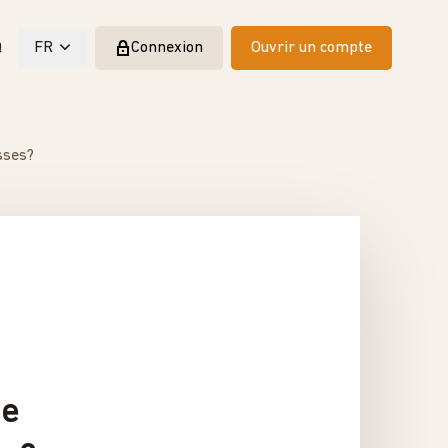
Q
FR
Connexion
Ouvrir un compte
sses?
je