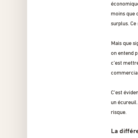
économique
moins que c
surplus. Ce 
Mais que sig
on entend pa
c'est mettr
commerciale
C'est évide
un écureuil.
risque.
La différ