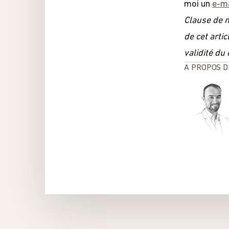
moi un
e-ma
Clause de n
de cet arti
validité du
A PROPOS D