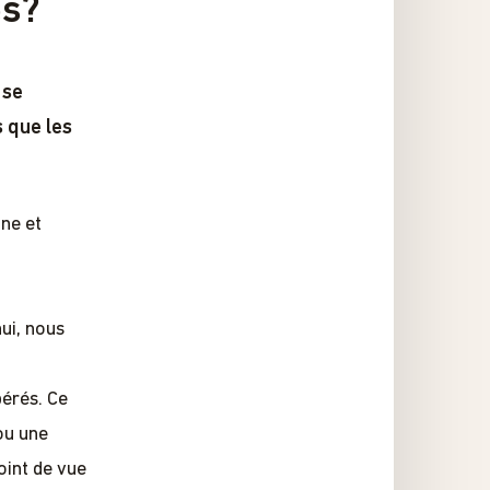
es?
 se
s que les
gne et
ui, nous
bérés. Ce
ou une
oint de vue