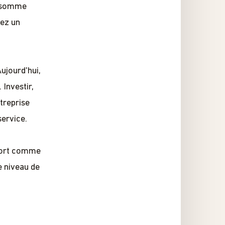
onsomme
vez un
Aujourd'hui,
 Investir,
treprise
service.
-fort comme
e niveau de