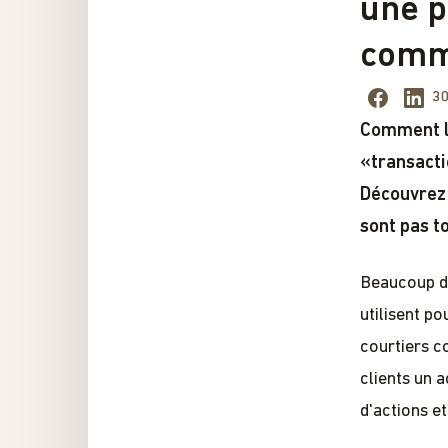
une p
comme
30
Comment le
«transacti
Découvrez 
sont pas to
Beaucoup de
utilisent po
courtiers c
clients un 
d'actions et