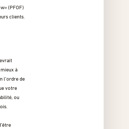
low» (PFOF)
urs clients.
evrait
 mieux à
n l'ordre de
ue votre
ilité, ou
ois.
d'être