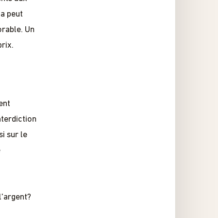
la peut
orable. Un
rix.
ent
terdiction
i sur le
e
l'argent?