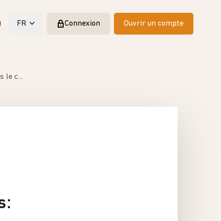
Q
FR
Connexion
Ouvrir un compte
#28 Paiement pour le flux d'ordres: une pratique controversée dans le commerce des actions.
s: