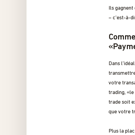
Ils gagnent
– c'est-à-d
Commen
«Payme
Dans l'idéa
transmettre
votre trans
trading, «l
trade soit 
que votre tr
Plus la pla