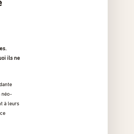
e
es.
i ils ne
ndante
s néo-
t à leurs
oce