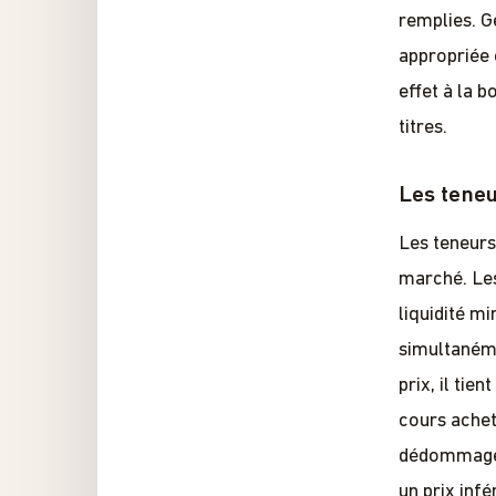
remplies. G
appropriée 
effet à la 
titres.
Les tene
Les teneurs
marché. Les
liquidité m
simultanéme
prix, il tie
cours achet
dédommage d
un prix infé