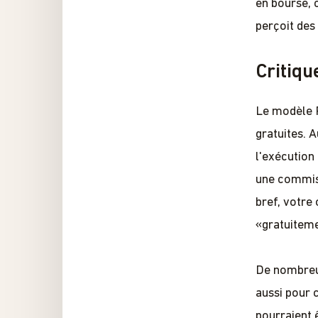
en bourse, 
perçoit des 
Critiq
Le modèle P
gratuites. A
l'exécution
une commiss
bref, votre
«gratuiteme
De nombreux
aussi pour 
pourraient 