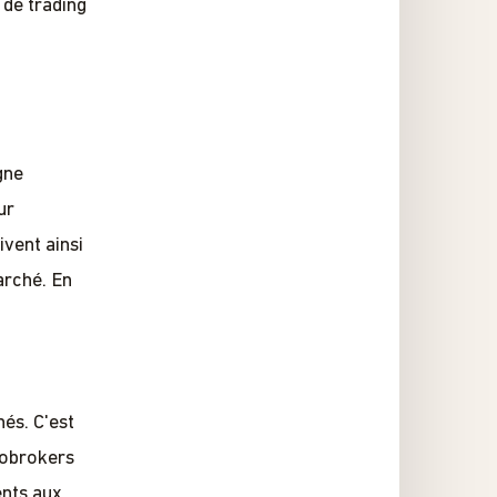
 de trading
gne
ur
ivent ainsi
arché. En
és. C'est
éobrokers
ents aux