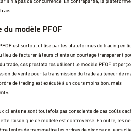
car il n'a pas de concurrence. En contrepartie, la plateforme
frais.
ue du modèle PFOF
FOF est surtout utilisé par les plateformes de trading en li
u lieu de facturer à leurs clients un courtage transparent po
 du trade, ces prestataires utilisent le modèle PFOF et perço
ion de vente pour la transmission du trade au teneur de m
 ordre de trading est exécuté à un cours moins bon, mais
nt».
 clients ne sont toutefois pas conscients de ces coûts cach
cette raison que ce modèle est controversé. En outre, les n
être tentés de transmettre les ordres de négoce de leurs cli