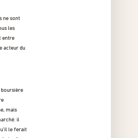
s ne sont
ous les
t entre
re acteur du
e boursière
re
se, mais
arché: il
'il le ferait