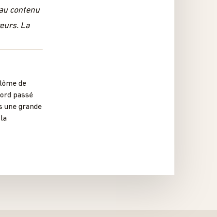
 au contenu
reurs. La
plôme de
bord passé
ns une grande
 la