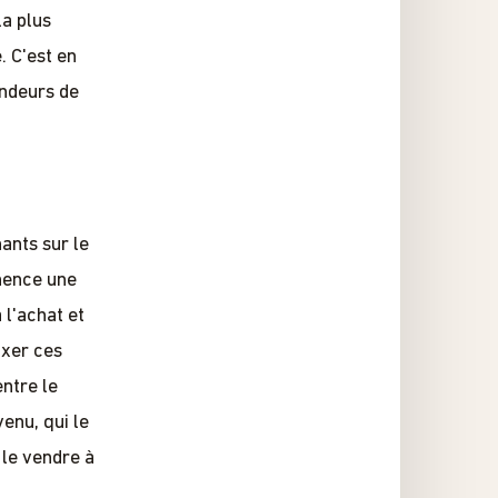
la plus
. C'est en
endeurs de
ants sur le
nence une
 l'achat et
ixer ces
entre le
enu, qui le
 le vendre à