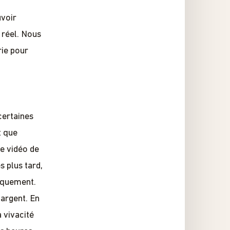
uvoir
 réel. Nous
rie pour
certaines
t que
ne vidéo de
s plus tard,
riquement.
 argent. En
a vivacité