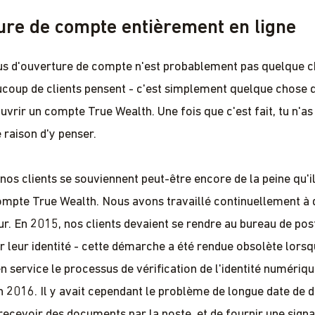
ure de compte entièrement en ligne
us d'ouverture de compte n'est probablement pas quelque 
coup de clients pensent - c'est simplement quelque chose q
uvrir un compte True Wealth. Une fois que c'est fait, tu n'as
 raison d'y penser.
 nos clients se souviennent peut-être encore de la peine qu'i
ompte True Wealth. Nous avons travaillé continuellement à 
ur. En 2015, nos clients devaient se rendre au bureau de pos
ier leur identité - cette démarche a été rendue obsolète lors
n service le processus de vérification de l'identité numériq
 en 2016. Il y avait cependant le problème de longue date de 
recevoir des documents par la poste, et de fournir une sign