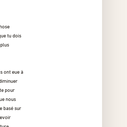
chose
ue tu dois
 plus
ls ont eue à
diminuer
te pour
que nous
ue basé sur
devoir
ature