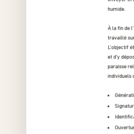
humide.
À la fin de
travaillé s
L'objectif 
et d'y dépos
paraisse re
individuels
Générati
Signatur
Identific
Ouvertur