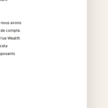
, nous avons
e de compte.
True Wealth
 cela
mposants