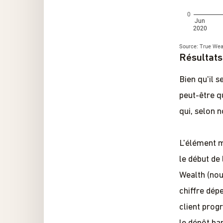
Résultats
Bien qu'il 
peut-être q
qui, selon n
L'élément m
le début de
Wealth (nou
chiffre dép
client prog