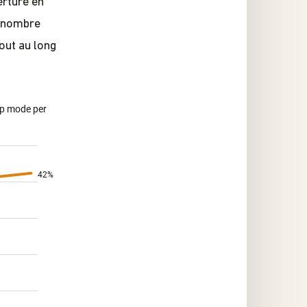
erture en
e nombre
out au long