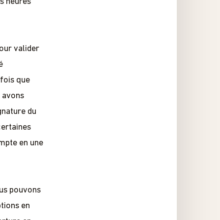
es heures
pour valider
é
 fois que
s avons
gnature du
certaines
ompte en une
ous pouvons
tions en