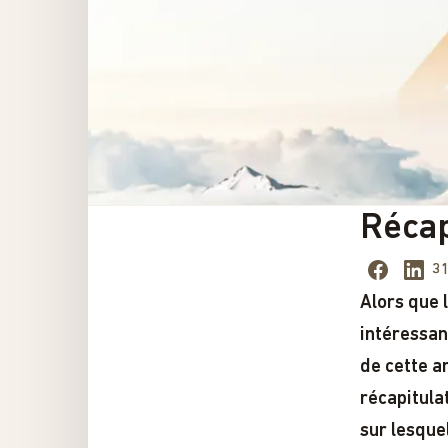
Récap
31
Alors que 
intéressan
de cette a
récapitula
sur lesquel