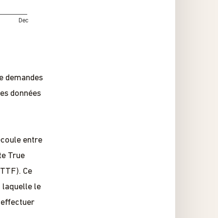
 te demandes
ques données
écoule entre
te True
 TTF). Ce
 laquelle le
 effectuer