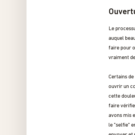
Ouvert
Le process
auquel beau
faire pour o
vraiment de
Certains de
ouvrir un c
cette doule
faire vérif
avons mis e
le "selfie"
envoyer et 