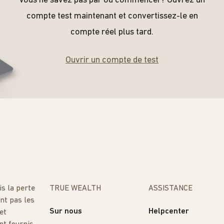
Vous ne savez pas par où commencer? Ouvrez un
compte test maintenant et convertissez-le en
compte réel plus tard.
Ouvrir un compte de test
s la perte
TRUE WEALTH
ASSISTANCE
nt pas les
Sur nous
Helpcenter
et