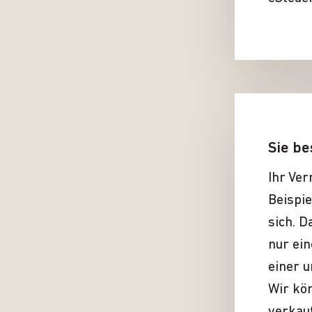
Sie be
Ihr Ver
Beispie
sich. D
nur ein
einer u
Wir kö