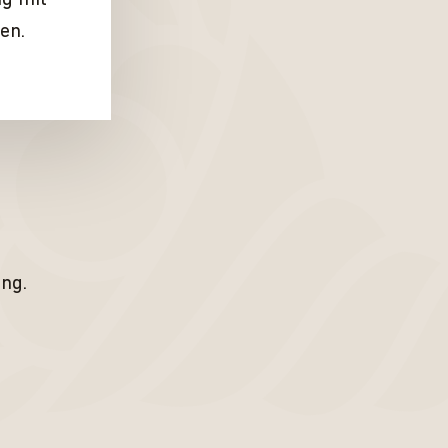
ag mit
en.
ung.