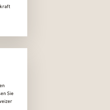
kraft
hen
sen Sie
weizer