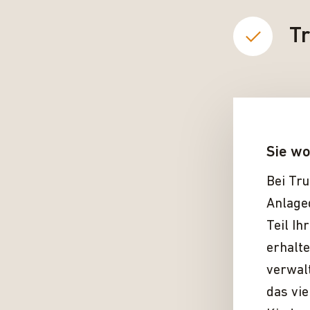
Tr
Sie wo
Bei Tr
Anlageq
Teil I
erhalte
verwalt
das vie