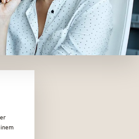
der
 einem