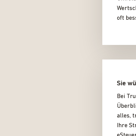
Wertsch
oft bes
Sie wü
Bei Tru
Überbli
alles, 
Ihre St
eSteuer