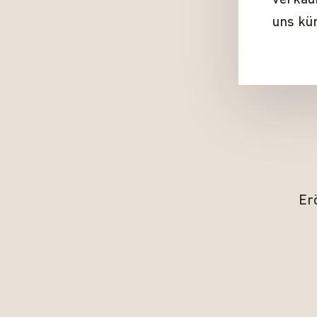
verkau
uns kü
Erö