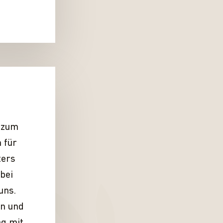
, zum
 für
ters
 bei
uns.
en und