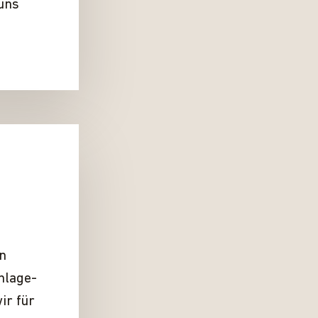
 uns
n
nlage­
ir für