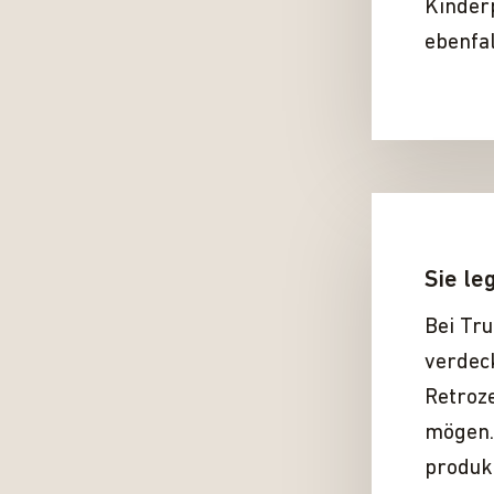
Kinderp
ebenfal
Sie le
Bei Tru
verdeck
Retroz
mögen. 
produkt