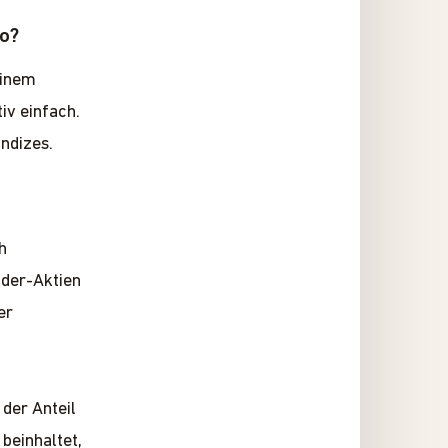
io?
einem
tiv einfach.
ndizes.
h
nder-Aktien
er
der Anteil
beinhaltet,