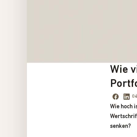
Wie v
Portf
04
Wie hoch i
Wertschrif
senken?