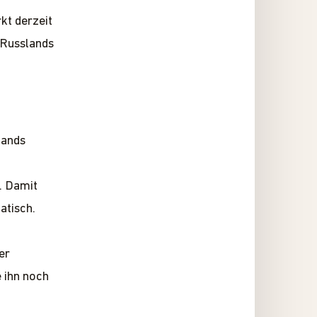
t derzeit
 Russlands
lands
. Damit
matisch.
er
e ihn noch