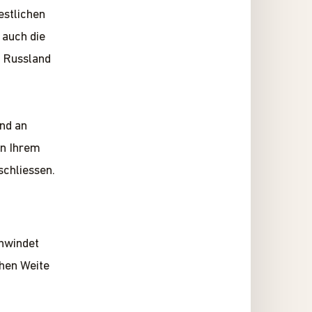
estlichen
 auch die
n Russland
and an
in Ihrem
schliessen.
hwindet
chen Weite