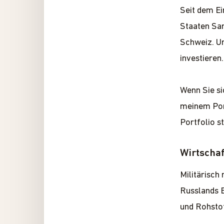
Seit dem Ei
Staaten San
Schweiz. Un
investieren
Wenn Sie si
meinem Port
Portfolio s
Wirtschaf
Militärisch
Russlands B
und Rohstof