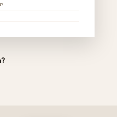
t?
n?