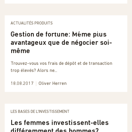
«Il convient de comparer des
ACTUALITÉS PRODUITS
pommes et des poires»
Gestion de fortune: Même plus
avantageux que de négocier soi-
même
Trouvez-vous vos frais de dépôt et de transaction
trop élevés? Alors ne...
18.08.2017
Oliver Herren
LES BASES DE L'INVESTISSEMENT
Les femmes investissent-elles
différemment des hommes?