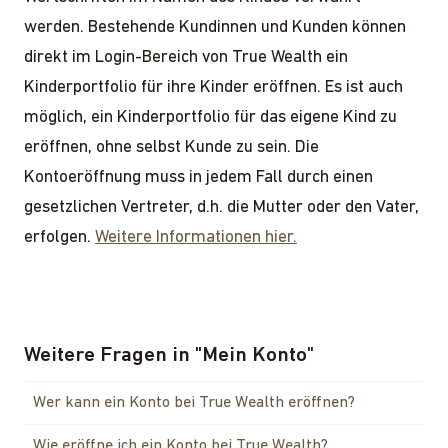
werden. Bestehende Kundinnen und Kunden können
direkt im Login-Bereich von True Wealth ein
Kinderportfolio für ihre Kinder eröffnen. Es ist auch
möglich, ein Kinderportfolio für das eigene Kind zu
eröffnen, ohne selbst Kunde zu sein. Die
Kontoeröffnung muss in jedem Fall durch einen
gesetzlichen Vertreter, d.h. die Mutter oder den Vater,
erfolgen.
Weitere Informationen hier.
Weitere Fragen in
"
Mein Konto
"
Wer kann ein Konto bei True Wealth eröffnen?
Wie eröffne ich ein Konto bei True Wealth?