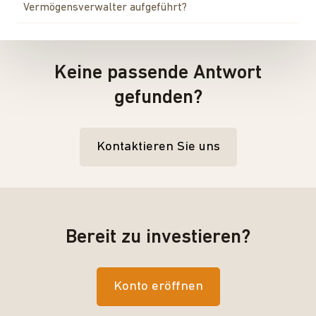
Vermögensverwalter aufgeführt?
Keine passende Antwort
gefunden?
Kontaktieren Sie uns
Bereit zu investieren?
Konto eröffnen