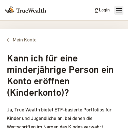
Login
Mein Konto
Kann ich für eine
minderjährige Person ein
Konto eröffnen
(Kinderkonto)?
Ja, True Wealth bietet ETF-basierte Portfolios für
Kinder und Jugendliche an, bei denen die
Wertschriften im Namen des Kindes verwahrt