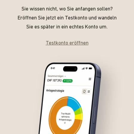
Sie wissen nicht, wo Sie anfangen sollen?
Eröffnen Sie jetzt ein Testkonto und wandeln
Sie es später in ein echtes Konto um.
Testkonto eröffnen