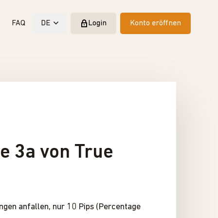
FAQ
DE
Login
Konto eröffnen
le 3a von True
gen anfallen, nur 10 Pips (Percentage